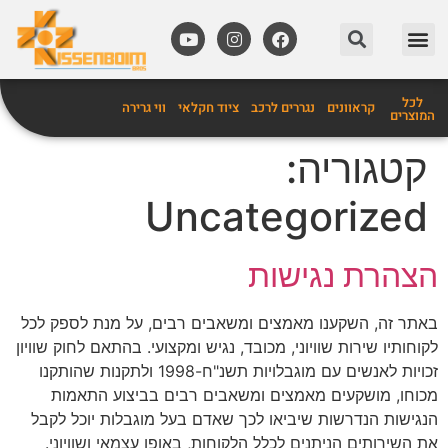
מידע שימושי
אביזרים לקרוואנים
לכל
קראוונים
נגררים לרכב
ציוד חקלאי
ווי גרירה
המוצרים
קטגוריה:
Uncategorized
הצהרת נגישות
באתר זה, השקענו מאמצים ומשאבים רבים, על מנת לספק לכל
לקוחותיו שירות שוויוני, מכובד, נגיש ומקצועי. בהתאם לחוק שוויון
זכויות לאנשים עם מוגבלויות תשנ"ח-1998 ולתקנות שהותקנו
מכוחו, מושקעים מאמצים ומשאבים רבים בביצוע התאמות
הנגישות הנדרשות שיביאו לכך שאדם בעל מוגבלות יוכל לקבל
את השירותים הניתנים לכלל הלקוחות, באופן עצמאי ושוויוני.