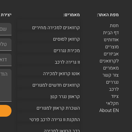
מפת האתר:
מאמרים:
יצירת 
חנות
קרוואנים למכירה מחירים
דף הבית
קרוואן לסוסים
אודותינו
מוצרים
מכירת נגררים
אביזרים
לקרוואנים
וו גרירה לרכב
מאמרים
אוטו קרוואן למכירה
צור קשר
נגררים
קרוואנים חדשים למגורים
לרכב
ציוד
קראוון נגרר קטן
חקלאי
השכרת קראוון למגורים
About EN
התקנת וו גרירה לרכב פרטי
רכב קרוואן למכירה